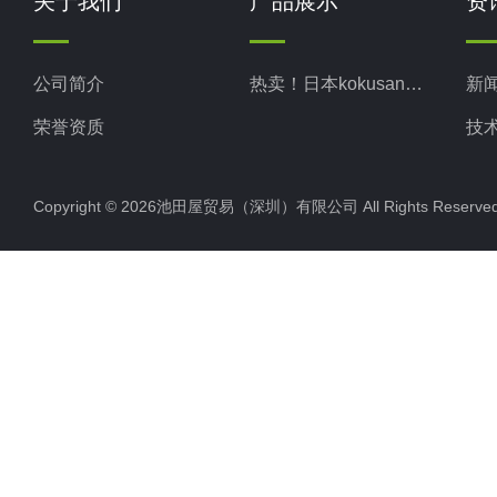
关于我们
产品展示
资
公司简介
热卖！日本kokusan科库森
新
荣誉资质
技
Copyright © 2026池田屋贸易（深圳）有限公司 All Rights Rese