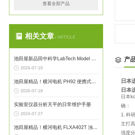
查看全部产品
相关文章
/ ARTICLE
池田屋新品田中科学LabTech Model 87自动熔点测试仪
产
2026-07-10
日本进
池田屋精品！横河电机 PH92 便携式pH/ORP计
日本进
2026-07-18
日本‌
实验室仪器分析天平的日常维护手册
确：
2024-07-27
1. 
主打‌
池田屋精品！横河电机 FLXA402T 浊度/余氯液体分析仪
强度分