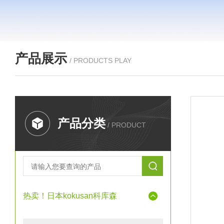
产品展示
/ PRODUCTS PLAY
产品分类
/ PRODUCT
热卖！日本kokusan科库森