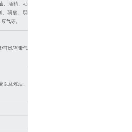
油、酒精、动
剂、弱酸、弱
、废气等。
/可燃/有毒气
盖以及炼油、
。