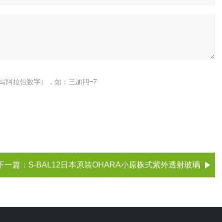
写阿拉伯数字），如：三加四=7
下一篇：
S-BAL12日本原装OHARA小原株式‌紫外透射玻璃