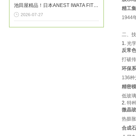
池田屋精品！日本ANEST IWATA FIT13064B无油活塞式空压机
精工
2026-07-27
194
二、
1. ‌
光
反常色
打破传
环保系
136
精密模
低玻璃
2. ‌
特
微晶玻
热膨胀
合成石