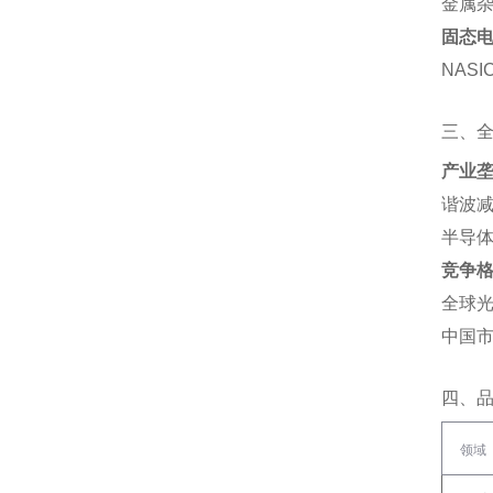
金属杂
固态
NAS
三、
产业
谐波减
半导体
竞争
全球光
中国市
四、
领域