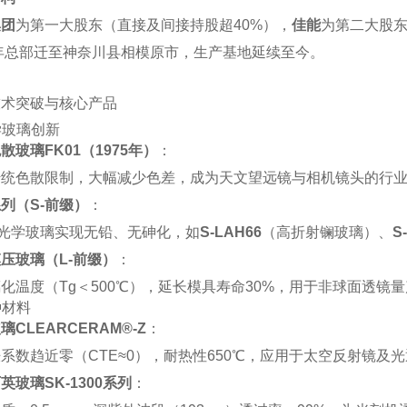
集团
‌为第一大股东（直接及间接持股超40%），‌
佳能
‌为第二大股
4年总部迁至神奈川县相模原市，生产基地延续至今‌。
技术突破与核心产品
学玻璃创新
散玻璃FK01（1975年）
‌：
统色散限制，大幅减少色差，成为天文望远镜与相机镜头的行业
列（S-前缀）
‌：
种光学玻璃实现无铅、无砷化，如‌
S-LAH66
‌（高折射镧玻璃）、‌
S
压玻璃（L-前缀）
‌：
化温度（Tg＜500℃），延长模具寿命30%，用于非球面透镜量
种材料
璃CLEARCERAM®-Z
‌：
系数趋近零（CTE≈0），耐热性650℃，应用于太空反射镜及光
英玻璃SK-1300系列
‌：