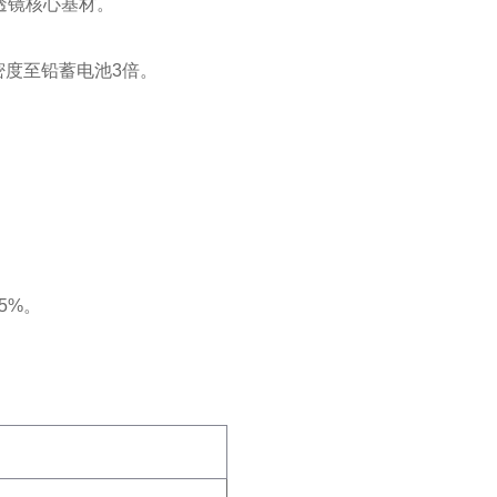
透镜核心基材‌。
密度至铅蓄电池3倍‌。
5%‌。