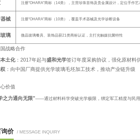
宝
注册"OHARA"商标（14类），主营珍珠首饰及贵金属设计，定位手作艺术
疗器械
注册"OHARA"商标（10类），覆盖手术器械及光学诊断设备‌
用玻璃
微晶玻璃餐具、装饰品获21类商标认证，主打光触媒抗菌特性‌
中国战略合作
链本土化
‌：2017年起与‌
盛和光学
‌签订年度采购协议，强化原材料供
授权
‌：向中国厂商提供光学玻璃毛坯加工技术，推动产业链升级‌
核心价值
学之力通向无限"
‌——通过材料科学突破光学极限，绑定军工精度与民用
言询价
/ MESSAGE INQUIRY