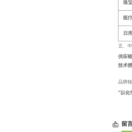
珠
医
日
五、
供应
技术
品牌
"以化
留