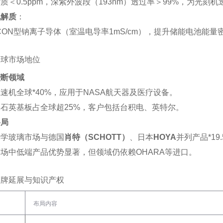
质＜0.5ppm，深紫外波段（193nm）透过率＞99%，为光刻机
电解质
‌：
ICON型钠离子导体（室温电导率1mS/cm），提升储能电池能量
全球市场地位
垄断领域
速机全球*40%，应用于NASA航天器及医疗设备‌。
石英基板占全球超25%，客户包括台积电、英特尔‌。
格局
学玻璃市场与德国‌
肖特（SCHOTT）
‌、日本‌
HOYA
‌并列产品*19.
场中低端产品优势显著，但领域仍依赖OHARA等进口‌。
品牌延展与知识产权
布局内容