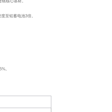
透镜核心基材‌。
密度至铅蓄电池3倍‌。
5%‌。