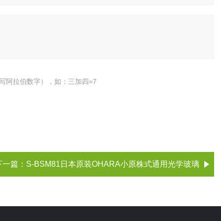
写阿拉伯数字），如：三加四=7
下一篇：
S-BSM81日本原装OHARA小原株式通用光学玻璃