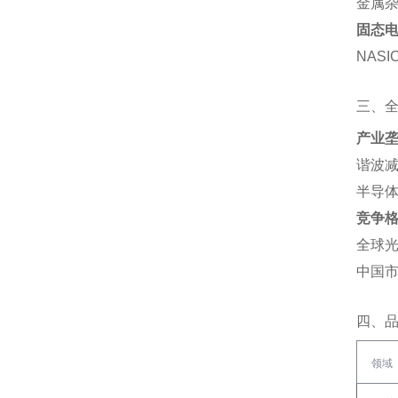
金属杂
固态
NAS
三、
产业
谐波减
半导体
竞争
全球光
中国市
四、
领域