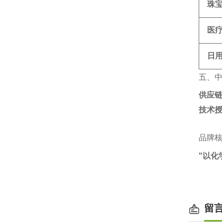
珠
医
日
五、
供应
技术
品牌
"以化
留