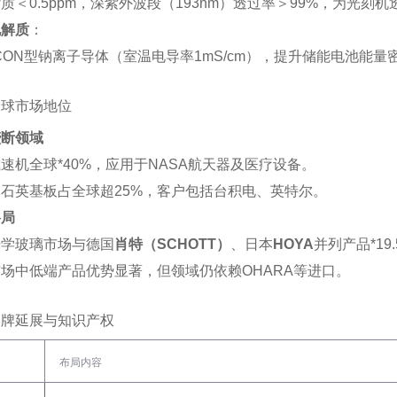
质＜0.5ppm，深紫外波段（193nm）透过率＞99%，为光刻机
电解质
‌：
ICON型钠离子导体（室温电导率1mS/cm），提升储能电池能量
全球市场地位
垄断领域
速机全球*40%，应用于NASA航天器及医疗设备‌。
石英基板占全球超25%，客户包括台积电、英特尔‌。
格局
学玻璃市场与德国‌
肖特（SCHOTT）
‌、日本‌
HOYA
‌并列产品*19.
场中低端产品优势显著，但领域仍依赖OHARA等进口‌。
品牌延展与知识产权
布局内容