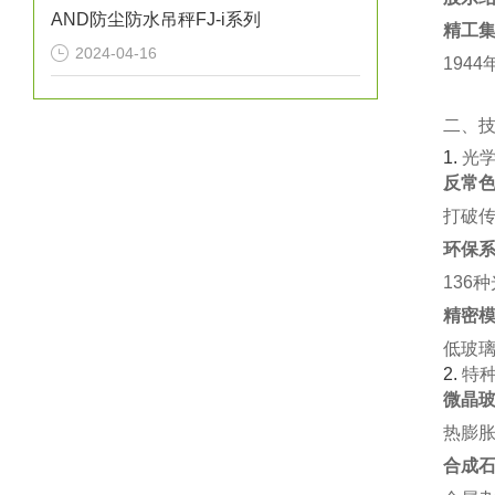
AND防尘防水吊秤FJ-i系列
精工
2024-04-16
194
二、
1. ‌
光
反常色
打破传
环保系
136
精密模
低玻璃
2. ‌
特
微晶玻
热膨胀
合成石