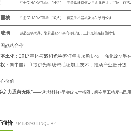
宝
注册"OHARA"商标（14类），主营珍珠首饰及贵金属设计，定位手作艺术
疗器械
注册"OHARA"商标（10类），覆盖手术器械及光学诊断设备‌
用玻璃
微晶玻璃餐具、装饰品获21类商标认证，主打光触媒抗菌特性‌
中国战略合作
链本土化
‌：2017年起与‌
盛和光学
‌签订年度采购协议，强化原材料供
授权
‌：向中国厂商提供光学玻璃毛坯加工技术，推动产业链升级‌
核心价值
学之力通向无限"
‌——通过材料科学突破光学极限，绑定军工精度与民用
言询价
/ MESSAGE INQUIRY