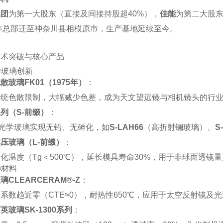
集团
‌为第一大股东（直接及间接持股超40%），‌
佳能
‌为第二大股
4年总部迁至神奈川县相模原市，生产基地延续至今‌。
技术突破与核心产品
学玻璃创新
散玻璃FK01（1975年）
‌：
统色散限制，大幅减少色差，成为天文望远镜与相机镜头的行业
列（S-前缀）
‌：
种光学玻璃实现无铅、无砷化，如‌
S-LAH66
‌（高折射镧玻璃）、‌
S
压玻璃（L-前缀）
‌：
化温度（Tg＜500℃），延长模具寿命30%，用于非球面透镜量
种材料
璃CLEARCERAM®-Z
‌：
系数趋近零（CTE≈0），耐热性650℃，应用于太空反射镜及光
英玻璃SK-1300系列
‌：