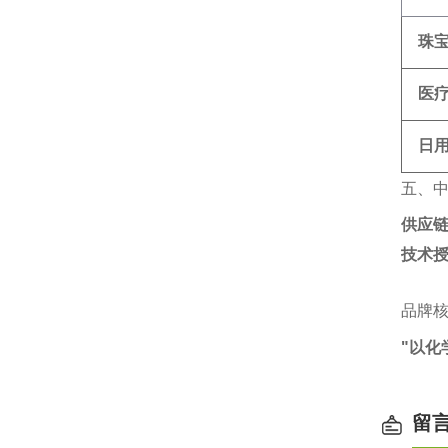
珠
医
日
五、
供应
技术
品牌
"以化
留