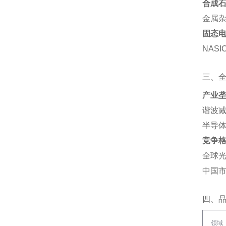
合成石
金属杂
固态
NAS
三、
产业
谐波减
半导体
竞争
全球光
中国市
四、
领域