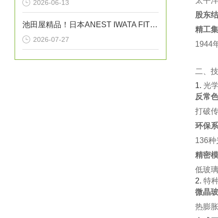
太平洋
2026-06-13
股东
池田屋精品！日本ANEST IWATA FIT13064B无油活塞式空压机
精工
2026-07-27
194
二、
1. ‌
光
反常色
打破传
环保系
136
精密模
低玻璃
2. ‌
特
微晶玻
热膨胀