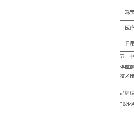
珠
医
日
五、
供应
技术
品牌
"以化