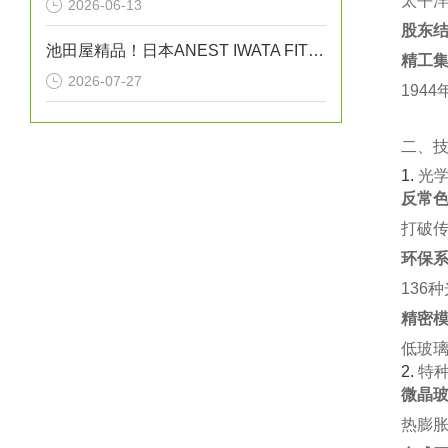
太平洋
2026-06-13
股东
池田屋精品！日本ANEST IWATA FIT13064B无油活塞式空压机
精工
2026-07-27
194
二、
1. ‌
光
反常色
打破传
环保系
136
精密模
低玻璃
2. ‌
特
微晶玻
热膨胀