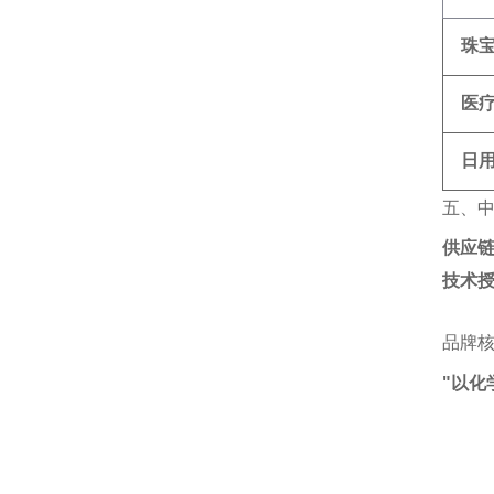
珠
医
日
五、
供应
技术
品牌
"以化