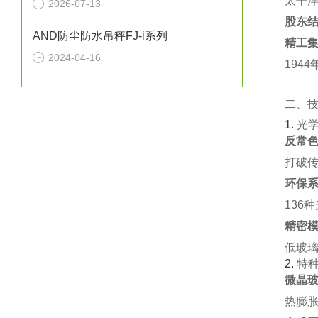
太平洋
2026-07-13
股东
AND防尘防水吊秤FJ-i系列
精工
2024-04-16
194
二、
1. ‌
光
反常色
打破传
环保系
136
精密模
低玻璃
2. ‌
特
微晶玻
热膨胀