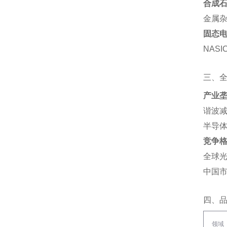
合成石
金属杂
固态
NAS
三、
产业
谐波减
半导体
竞争
全球光
中国市
四、
领域