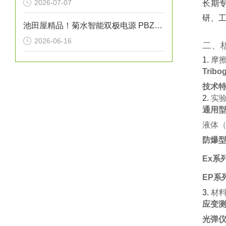
2026-07-07
长期专
研、工
池田屋精品！菊水智能双极电源 PBZ20-20A 参数介绍
2026-06-16
二、
1. ‌
摩
Trib
技术
2. ‌
实
通用
液体（
防爆
Ex系
EP系
3. ‌
材
应变测
光弹