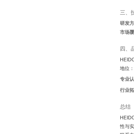
三、
研发
市场
四、
HEID
地位
专业
行业
总结
HEI
性与