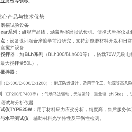
业质检等领域‌。
核心产品与技术优势
擦磨损试验设备
ogear系列
‌：旗舰产品线，涵盖摩擦磨损试验机、便携式摩擦仪及
特点
‌：设备设计融合摩擦学前沿研究，支持新能源材料开发和日常
验室搅拌设备
型搅拌器
‌：如‌
BLh系列
‌（BLh300/BLh600等），搭载7
最大搅拌量50L）‌。
型搅拌器
‌：
列
‌（Ex300/Ex600/Ex1200）：耐压防爆设计，适用于化工、能源等高风险
列
‌（EP200/EP400等）：气动马达驱动，无油运转，重量轻（约5kg），
料测试与分析仪器
试仪TYPE25W
‌：用于材料应力应变分析，精度高，售后服务体系
仪与水平测试仪
‌：辅助材料光学特性及平衡性检测‌。