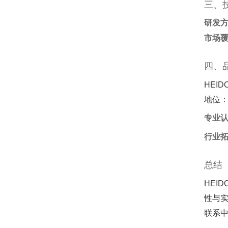
三、
研发
市场
四、
HEID
地位
专业
行业
总结
HEI
性与
联系中