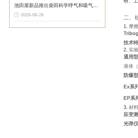
研、工
池田屋新品推出柴田科学呼气和吸气阻力测量装置 IER-01 参数介绍
2026-06-26
二、
1. ‌
摩
Trib
技术
2. ‌
实
通用
液体（
防爆
Ex系
EP系
3. ‌
材
应变测
光弹