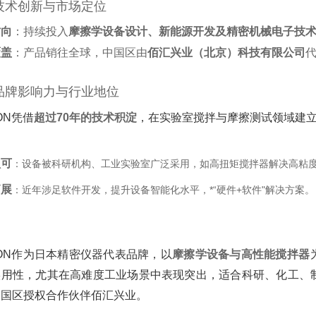
技术创新与市场定位
方向
‌：持续投入‌
摩擦学设备设计、新能源开发及精密机械电子技
覆盖
‌：产品销往全球，中国区由‌
佰汇兴业（北京）科技有限公司
‌
品牌影响力与行业地位
ON凭借‌
超过70年的技术积淀
‌，在实验室搅拌与摩擦测试领域建
：
认可
‌：设备被科研机构、工业实验室广泛采用，如高扭矩搅拌器解决高粘度
拓展
‌：近年涉足软件开发，提升设备智能化水平，*“硬件+软件"解决方案‌。
DON作为日本精密仪器代表品牌，以‌
摩擦学设备与高性能搅拌器
实用性，尤其在高难度工业场景中表现突出，适合科研、化工、
国区授权合作伙伴佰汇兴业‌。