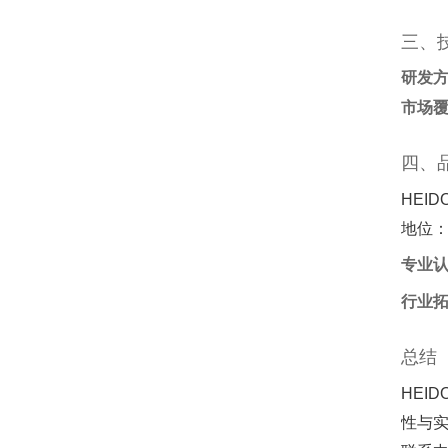
三、
研发
市场
四、
HEID
地位
专业
行业
总结
HEI
性与