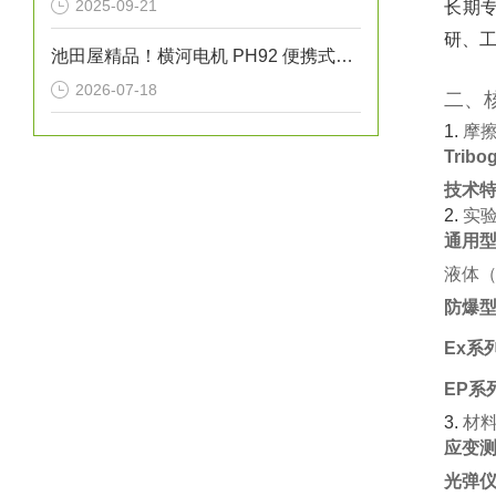
2025-09-21
长期专
研、工
池田屋精品！横河电机 PH92 便携式pH/ORP计
2026-07-18
二、
1. ‌
摩
Trib
技术
2. ‌
实
通用
液体（
防爆
Ex系
EP系
3. ‌
材
应变测
光弹