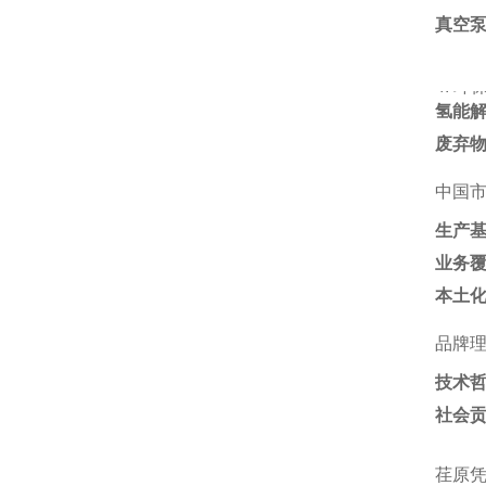
真空泵
4. ‌
环
氢能
废弃
中国
生产
业务
本土
品牌
技术
社会
荏原凭