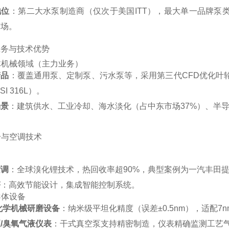
地位
‌：第二大水泵制造商（仅次于美国ITT），最大单一品牌泵类
场‌。
业务与技术优势
体机械领域（主力业务）
产品
‌：覆盖通用泵、定制泵、污水泵等，采用第三代CFD优化叶轮
SI 316L）‌。
场景
‌：建筑供水、工业冷却、海水淡化（占中东市场37%）、半导
冷与空调技术
空调
‌：全球溴化锂技术，热回收率超90%，典型案例为一汽丰田提供
塔
‌：高效节能设计，集成智能控制系统‌。
导体设备
化学机械研磨设备
‌：纳米级平坦化精度（误差±0.5nm），适配
/臭氧气液仪表
‌：干式真空泵支持精密制造，仪表精确监测工艺气