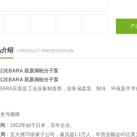
产
品介绍
/ PRODUCT PRESENTATION
口EBARA 荏原涡轮分子泵
口EBARA 荏原涡轮分子泵
EBARA荏原是工业设备制造商，业务涵盖泵、制冷、环保及半
历史与规模
时间
‌：1912年始于日本，百年企业‌。
布局
‌：五大洲70余家子公司，雇员超1.1万人，年营业额达45亿美元