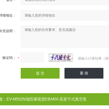
详细地址：
补充说明：
验证码：
请输入计算结果（填
篇：
EV-M502N池田屋现货EBARA 荏原干式真空泵