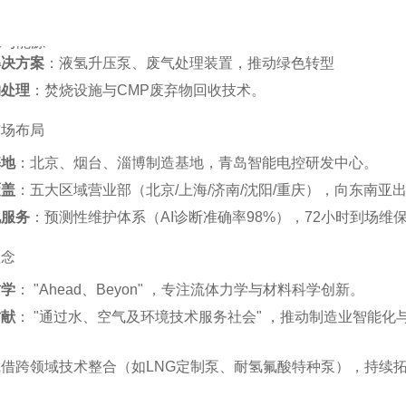
保与能源
解决方案
‌：液氢升压泵、废气处理装置，推动绿色转型‌
物处理
‌：焚烧设施与CMP废弃物回收技术‌。
市场布局
基地
‌：北京、烟台、淄博制造基地，青岛智能电控研发中心‌。
覆盖
‌：五大区域营业部（北京/上海/济南/沈阳/重庆），向东南亚出
化服务
‌：预测性维护体系（AI诊断准确率98%），72小时到场维保
理念
哲学
‌： "Ahead、Beyon" ，专注流体力学与材料科学创新‌。
贡献
‌： "通过水、空气及环境技术服务社会" ，推动制造业智能化
借跨领域技术整合（如LNG定制泵、耐氢氟酸特种泵）‌
，持续