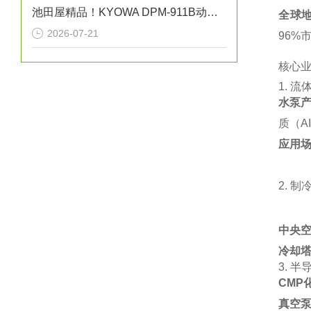
池田屋精品！KYOWA DPM-911B动态应变测量仪
全球
2026-07-21
96%市
核心
1. ‌
流
水泵
质（AI
应用
2. ‌
制
中央
冷却
3. ‌
半
CMP
真空泵