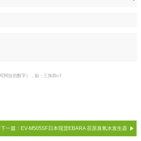
写阿拉伯数字），如：三加四=7
下一篇：
EV-M505SF日本现货EBARA 荏原臭氧水发生器