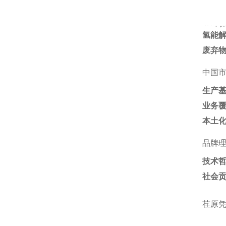
4. ‌
环
氢能
废弃
中国
生产
业务
本土
品牌
技术
社会
荏原凭