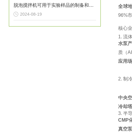
脱泡搅拌机可用于实验样品的制备和气泡控制
全球
2024-08-19
96%市
核心
1. ‌
流
水泵
质（AI
应用
2. ‌
制
中央
冷却
3. ‌
半
CMP
真空泵