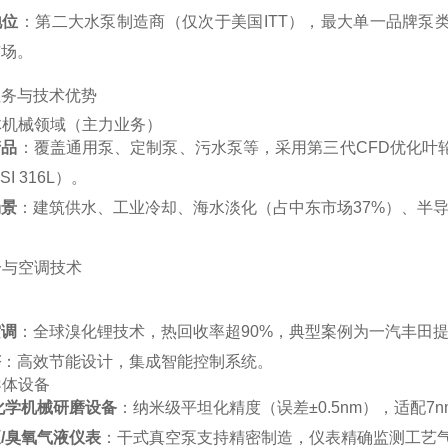
地位
‌：第二大水泵制造商（仅次于美国ITT），最大单一品牌泵类
场‌。
业务与技术优势
体机械领域（主力业务）
产品
‌：覆盖通用泵、定制泵、污水泵等，采用第三代CFD优化叶轮
SI 316L）‌。
场景
‌：建筑供水、工业冷却、海水淡化（占中东市场37%）、半导
冷与空调技术
空调
‌：全球溴化锂技术，热回收率超90%，典型案例为一汽丰田提供
塔
‌：高效节能设计，集成智能控制系统‌。
导体设备
化学机械研磨设备
‌：纳米级平坦化精度（误差±0.5nm），适配
/臭氧气液仪表
‌：干式真空泵支持精密制造，仪表精确监测工艺气