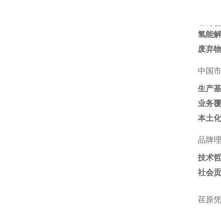
4. ‌
环
氢能
废弃
中国
生产
业务
本土
品牌
技术
社会
荏原凭