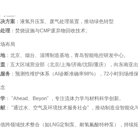
保与能源
解决方案
‌：液氢升压泵、废气处理装置，推动绿色转型‌
物处理
‌：焚烧设施与CMP废弃物回收技术‌。
市场布局
基地
‌：北京、烟台、淄博制造基地，青岛智能电控研发中心‌。
覆盖
‌：五大区域营业部（北京/上海/济南/沈阳/重庆），向东南亚出
化服务
‌：预测性维护体系（AI诊断准确率98%），72小时到场维保
理念
哲学
‌： "Ahead、Beyon" ，专注流体力学与材料科学创新‌。
贡献
‌： "通过水、空气及环境技术服务社会" ，推动制造业智能化
借跨领域技术整合（如LNG定制泵、耐氢氟酸特种泵）‌
，持续