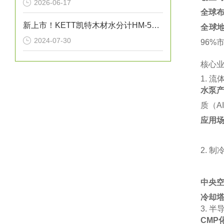
2026-06-17
全球
新上市！KETT凯特木材水分计HM-540（手持式高频水分计）
全球
2024-07-30
96%市
核心
1. ‌
流
水泵
质（AI
应用
2. ‌
制
中央
冷却
3. ‌
半
CMP