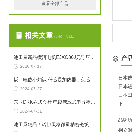
查看全部产品
相关文章
/ ARTICLE
池田屋新品横河电机EJXC80J无导压管式隔膜密封系统
产
2026-07-17
日本进
坂口电热小知识-什么是加热器，怎么保养加热器
日本进
2024-07-27
日本
东亚DKK株式会社 电磁感应式电导率检测仪“ME-6□□/7□□/11T型”
下：
2024-07-31
品牌
池田屋精品！诺伊贝格微量精密充填点胶机 VPA07 参数介绍
创立