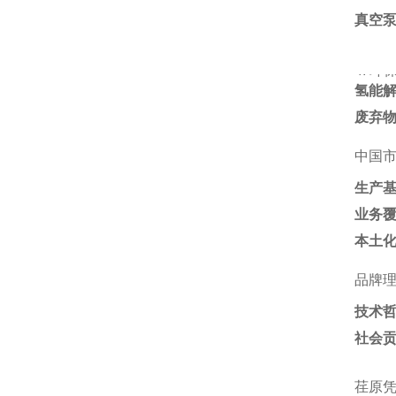
真空泵
4. ‌
环
氢能
废弃
中国
生产
业务
本土
品牌
技术
社会
荏原凭