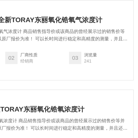
V原装全新TORAY东丽氧化锆氧气浓度计
锆氧气浓度计 商品销售指导价或该商品的曾经展示过的销售价等
间进行稳定和高精度的测量，并且还
我们实现了超越传统产品的耐用性。此外，通过将氧传感器和转
制成薄壁安装结构，可以将其安装在更优化的测量位置。操作也
厂商性质
浏览量
02
03
中这很好的氧气浓度计。
经销商
241
原装TORAY东丽氧化锆氧浓度计
锆氧浓度计 商品销售指导价或该商品的曾经展示过的销售价等并
行稳定和高精度的测量，并且还配
们实现了超越传统产品的耐用性。此外，通过将氧传感器和转换