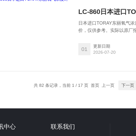
LC-860日本进口
日本进口TORAY东丽氧气
价，仅供参考。实际以原厂报价为准！ 可以长时间进行稳定和高精
氧传感器保护机制，我们实
分离，并将转换部分制成薄
更新日期
01
易，可以并入各种处理中这
2026-07-20
共 82 条记录，当前 1 / 17 页 首页 上一页
下一页
讯中心
联系我们