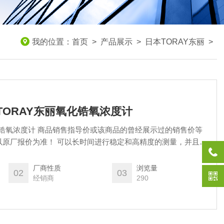
我的位置：
首页
>
产品展示
>
日本TORAY东丽
>
货TORAY东丽氧化锆氧浓度计
化锆氧浓度计 商品销售指导价或该商品的曾经展示过的销售价等
间进行稳定和高精度的测量，并且还
我们实现了超越传统产品的耐用性。此外，通过将氧传感器和转
制成薄壁安装结构，可以将其安装在更优化的测量位置。操作也
厂商性质
浏览量
02
03
中这很好的氧气浓度计。
经销商
290