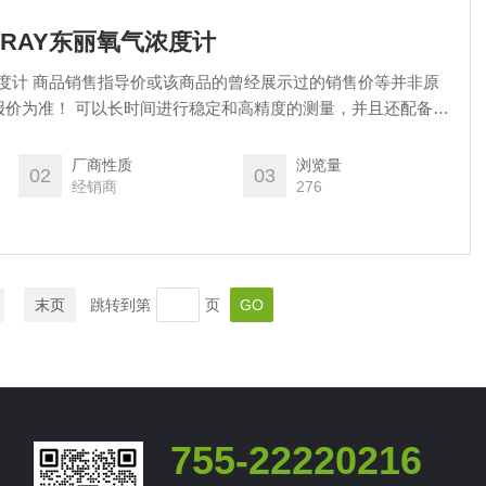
TORAY东丽氧气浓度计
浓度计 商品销售指导价或该商品的曾经展示过的销售价等并非原
度的测量，并且还配备了
现了超越传统产品的耐用性。此外，通过将氧传感器和转换部分
壁安装结构，可以将其安装在更优化的测量位置。操作也很容
厂商性质
浏览量
02
03
很好的氧气浓度计。
经销商
276
末页
跳转到第
页
755-22220216