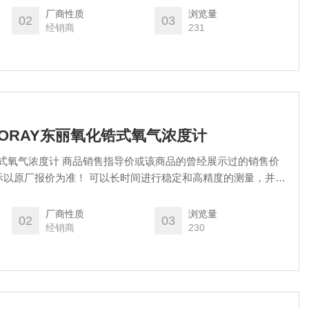
成薄壁安装结构，可以将其安装在更优化的测量位置。操作也很
厂商性质
浏览量
02
03
这很好的氧气浓度计。
经销商
231
货TORAY东丽氧化锆式氧气浓度计
锆式氧气浓度计 商品销售指导价或该商品的曾经展示过的销售价
长时间进行稳定和高精度的测量，并且
，我们实现了超越传统产品的耐用性。此外，通过将氧传感器和
分制成薄壁安装结构，可以将其安装在更优化的测量位置。操作
厂商性质
浏览量
02
03
理中这很好的氧气浓度计。
经销商
230