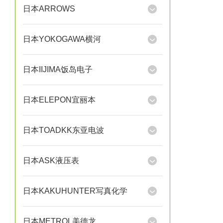
日本ARROWS
日本YOKOGAWA横河
日本IIJIMA饭岛电子
日本ELEPON宜丽本
日本TOADKK东亚电波
日本ASK液压表
日本KAKUHUNTER写真化学
日本METROL美德龙