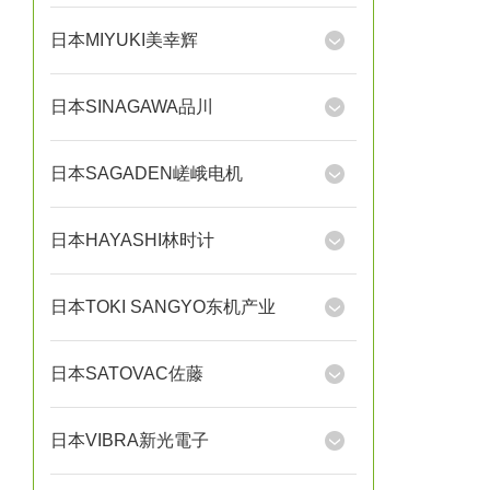
日本MIYUKI美幸辉
日本SINAGAWA品川
日本SAGADEN嵯峨电机
日本HAYASHI林时计
日本TOKI SANGYO东机产业
日本SATOVAC佐藤
日本VIBRA新光電子