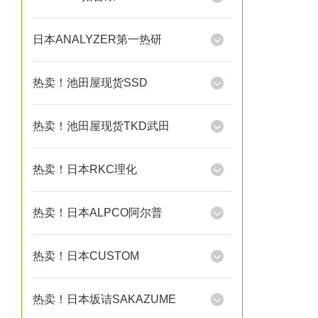
日本ANALYZER第一热研
热卖！池田屋现货SSD
热卖！池田屋现货TKD武田
热卖！日本RKC理化
热卖！日本ALPCO阿尔普
热卖！日本CUSTOM
热卖！日本坂诘SAKAZUME