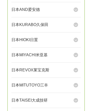
日本AND爱安德
日本KURABO久保田
日本HIOKI日置
日本MIYACHI米亚基
日本REVOX莱宝克斯
日本MITUTOYO三丰
日本TAISEI大成技研