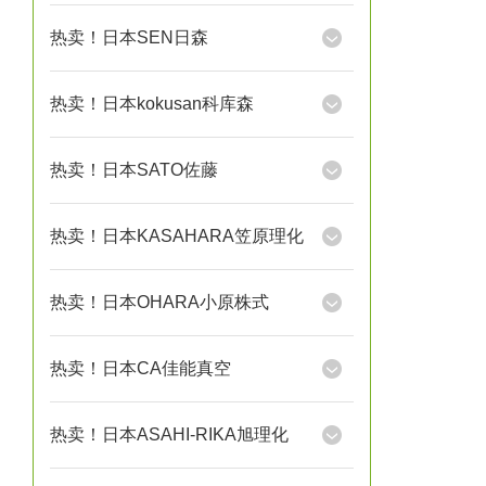
热卖！日本SEN日森
热卖！日本kokusan科库森
热卖！日本SATO佐藤
热卖！日本KASAHARA笠原理化
热卖！日本OHARA小原株式
热卖！日本CA佳能真空
热卖！日本ASAHI-RIKA旭理化