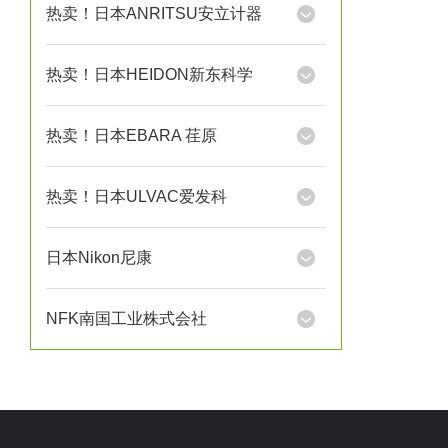
热卖！日本ANRITSU安立计器
热卖！日本HEIDON新东科学
热卖！日本EBARA 荏原
热卖！日本ULVAC爱发科
日本Nikon尼康
NFK南国工业株式会社