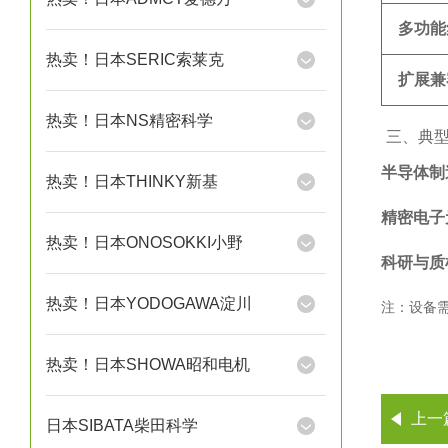
多功能
热卖！日本SERIC索莱克
扩展兼
热卖！日本NS精密科学
‌
三、典
半导体制
热卖！日本THINKY新基
精密电子
热卖！日本ONOSOKKI小野
科研与质
热卖！日本YODOGAWA淀川
注：设备
热卖！日本SHOWA昭和电机
上一
日本SIBATA柴田科学