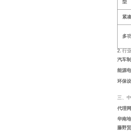
型
紧
多
2. ‌
行
汽车
能源
环保
三、
代理
华南
藤野