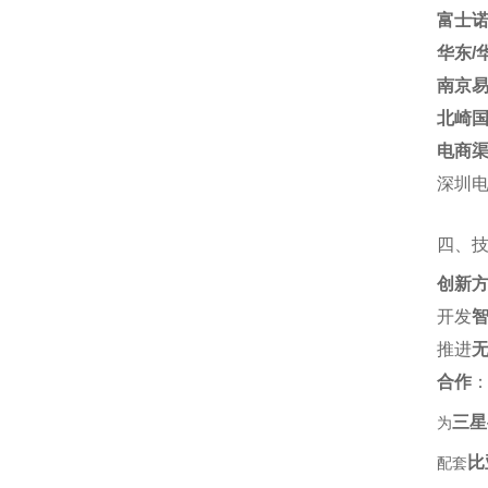
富士
华东/
南京
北崎
电商
深圳电
四、
创新
开发‌
推进‌
合作
‌
三星
为‌
比
配套‌