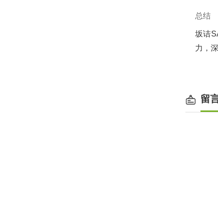
总结
坂诘SA
力，深
留