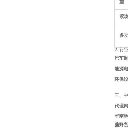
型
紧
多
2. ‌
行
汽车
能源
环保
三、
代理
华南
藤野