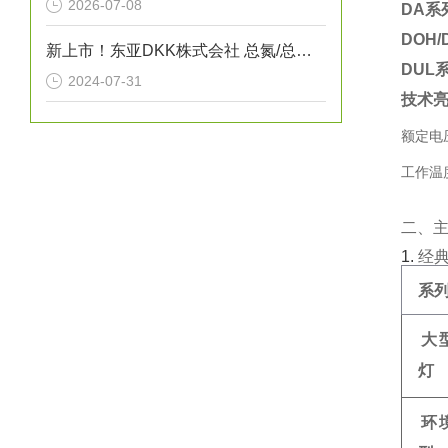
2026-07-08
DA系
DOH
新上市！东亚DKK株式会社 总氮/总磷/COD自动测定装置“NPW-400型”
DUL
2024-07-31
技术
额定电压
工作温度
二、
1. ‌
经
系
大
灯
环