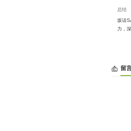
总结
坂诘SA
力，深
留