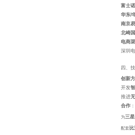
富士
华东/
南京
北崎
电商
深圳电
四、
创新
开发‌
推进‌
合作
‌
三星
为‌
比
配套‌