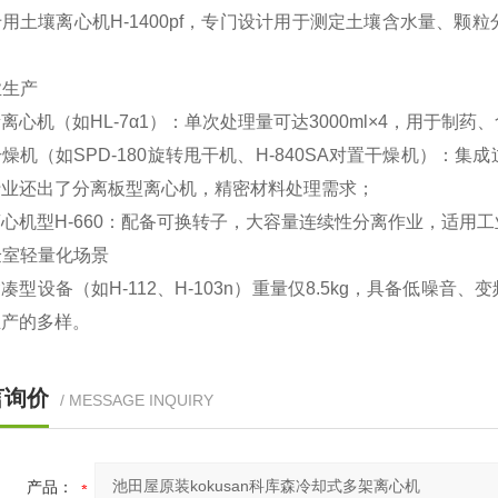
专用土壤离心机H-1400pf‌，专门设计用于测定土壤含水量
业生产
量离心机（如HL-7α1）‌：单次处理量可达3000ml×4，用于制
干燥机（如SPD-180旋转甩干机、H-840SA对置干燥机）
行业还出了分离板型离心机，精密材料处理需求；
离心机型H-660‌：配备可换转子，大容量连续性分离作业，适用
实验室轻量化场景
凑型设备（如H-112、H-103n）重量仅8.5kg，具备低
生产的多样。
言询价
/ MESSAGE INQUIRY
产品：