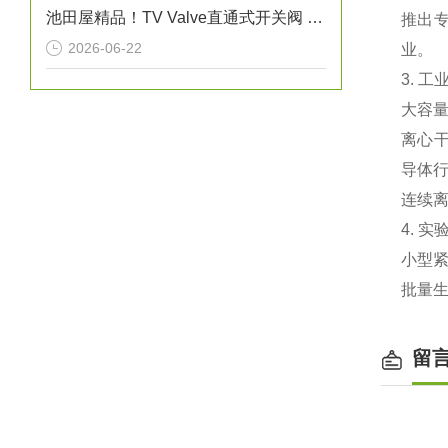
池田屋精品！TV Valve直通式开关阀 参数介绍
推出‌
2026-06-22
业。
3. 工
‌大容
‌离心
导体
‌连续
4. 
小型紧
批量
留