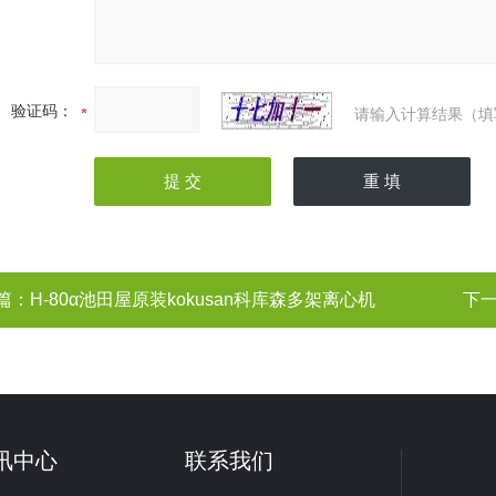
验证码：
请输入计算结果（填
篇：
H-80α池田屋原装kokusan科库森多架离心机
下
讯中心
联系我们