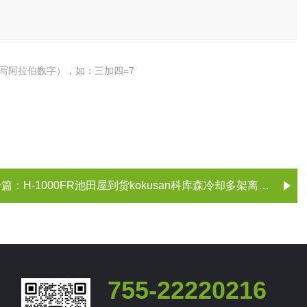
写阿拉伯数字），如：三加四=7
一篇：
H-1000FR池田屋到货kokusan科库森冷却多架离心机
755-22220216