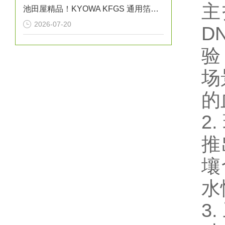
主
池田屋精品！KYOWA KFGS 通用箔式应变片
2026-07-20
D
验
场
的
2
推
壤
水
3