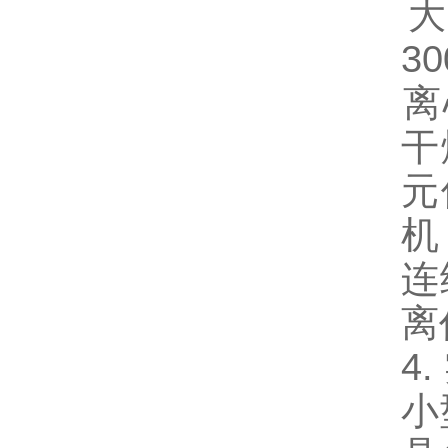
‌
3
‌
干
元
机
‌
离
4
小