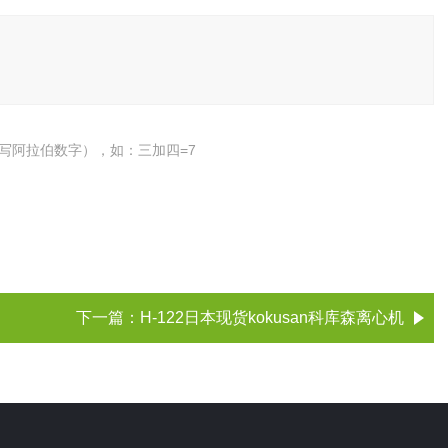
写阿拉伯数字），如：三加四=7
下一篇：
H-122日本现货kokusan科库森离心机