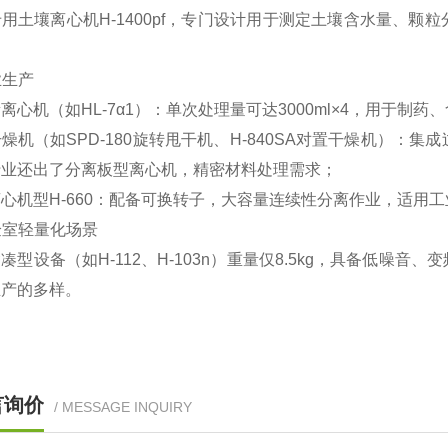
专用土壤离心机H-1400pf‌，专门设计用于测定土壤含水量
业生产
量离心机（如HL-7α1）‌：单次处理量可达3000ml×4，用于制
干燥机（如SPD-180旋转甩干机、H-840SA对置干燥机）
行业还出了分离板型离心机，精密材料处理需求；
离心机型H-660‌：配备可换转子，大容量连续性分离作业，适用
实验室轻量化场景
凑型设备（如H-112、H-103n）重量仅8.5kg，具备低
生产的多样。
言询价
/ MESSAGE INQUIRY