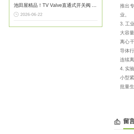
池田屋精品！TV Valve直通式开关阀 参数介绍
推出‌
2026-06-22
业。
3. 工
‌大容
‌离心
导体
‌连续
4. 
小型紧
批量
留