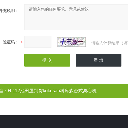
补充说明：
验证码：
请输入计算结果（填
篇：
H-112池田屋到货kokusan科库森台式离心机