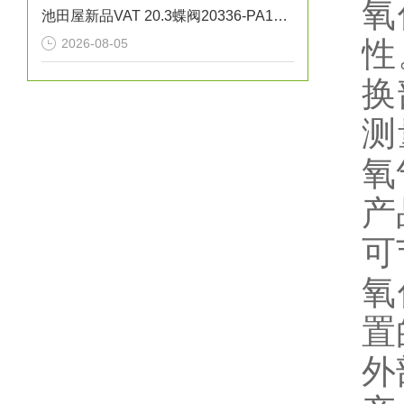
氧
池田屋新品VAT 20.3蝶阀20336-PA14正式发布
性
2026-08-05
换
测
氧
产
可
氧
置
外