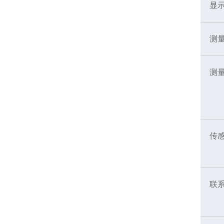
显
测
测
传
联