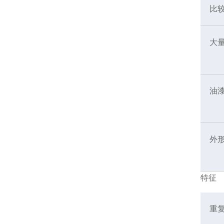
比
大
油
外
特征
重