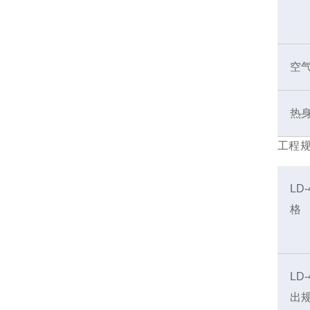
空
热
工程
LD
格
LD
出