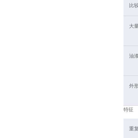
比
大
油
外
特征
重