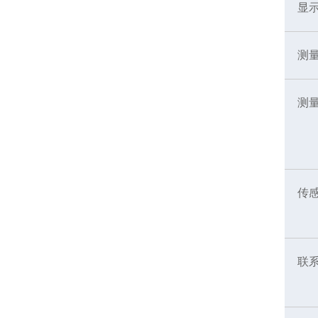
显
测
测
传
联