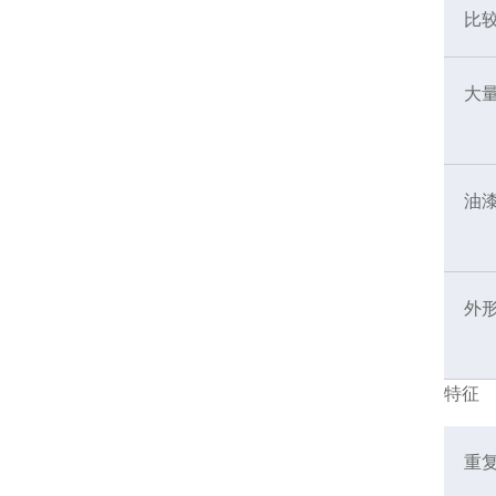
比
大
油
外
特征
重