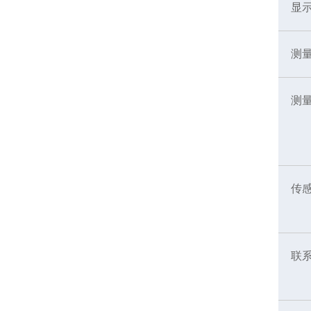
显
测
测
传
联