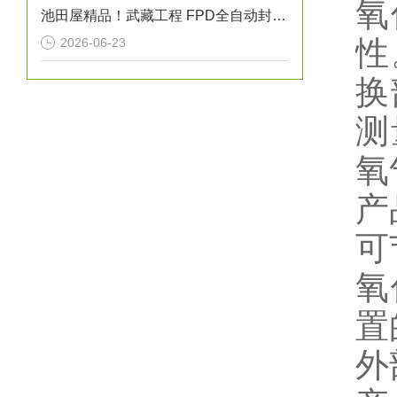
氧
池田屋精品！武藏工程 FPD全自动封条点胶机 MLC-6500 参数介绍
性
2026-06-23
换
测
氧
产
可
氧
置
外