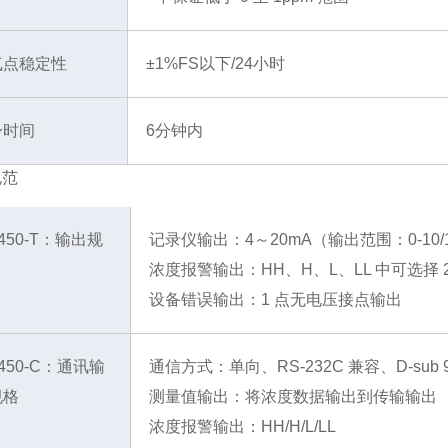
气点稳定性
±1%FS以下/24小时
身时间
6分钟内
规范
-450-T：输出规
记录仪输出：4～20mA（输出范围：0-10/100
浓度报警输出：HH、H、L、LL 中可选择 2
设备错误输出：1 点无电压接点输出
-450-C：通讯输
通信方式：单向、RS-232C 兼容、D-sub
规格
测量值输出：将浓度数据输出到传输输出
浓度报警输出：HH/H/L/LL