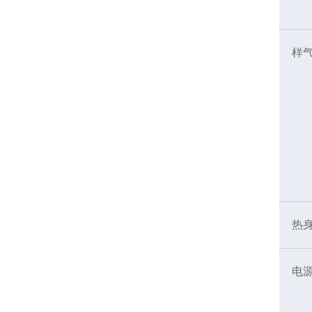
样
热
电