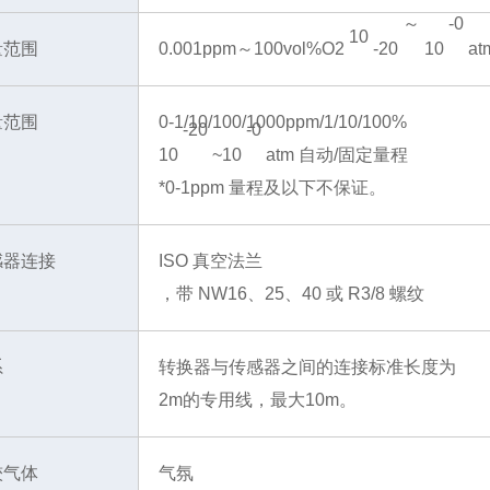
～
-0
10
量范围
0.001ppm～100vol%O2
-20
10
at
量范围
0-1/10/100/1000ppm/1/10/100%
-20
-0
10
~10
atm 自动/固定量程
*0-1ppm 量程及以下不保证。
感器连接
ISO 真空法兰
，带 NW16、25、40 或 R3/8 螺纹
系
转换器与传感器之间的连接标准长度为
2m的专用线，最大10m。
较气体
气氛