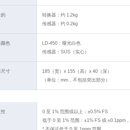
量的
转换器：约 1.2kg
传感器：约 0.2kg
漆颜色
LD-450：哑光白色
传感器：SUS（实心）
形尺寸
185（宽）x 155（高）x 40（深）
（单位：mm，不包括突出部分）
复性
0 至 1% 范围或以上：±0.5% FS
低于 0 至 1% 范围：±1% FS 或 ±0.1p
* 不保证低于 0 至 1ppm 范围