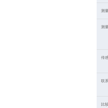
测
测
传
联
比