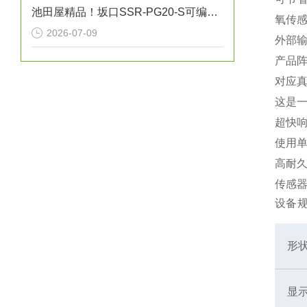
池田屋精品！坂口SSR-PG20-S可编程温度控制器技术参数
氧传
2026-07-09
外部
产品阵
对应
这是
超快
使用
高耐
传感
设备
形
显