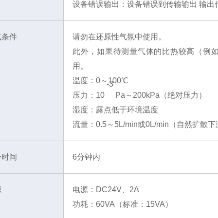
设备错误输出：设备错误到传输输出 输出
气条件
请勿在还原性气氛中使用。
此外，如果待测量气体的比热较高（例如 
用。
温度：0～100℃
-3
压力：10
Pa～200kPa（绝对压力）
湿度：露点低于环境温度
流量：0.5～5L/min或0L/min（自然扩散
身时间
6分钟内
源
电源：DC24V、2A
功耗：60VA（标准：15VA）