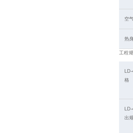
空
热
工程
LD
格
LD
出