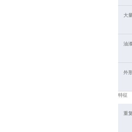
大
油
外
特征
重