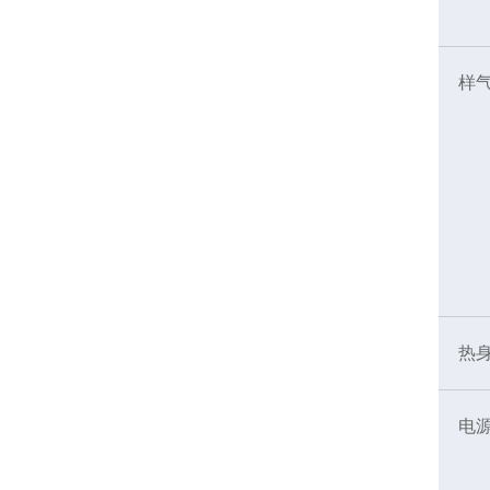
样
热
电