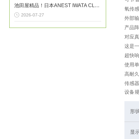
池田屋精品！日本ANEST IWATA CLBS55E-30增压压缩机
氧传
2026-07-27
外部
产品阵
对应
这是
超快
使用
高耐
传感
设备
形
显