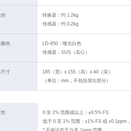
量的
转换器：约 1.2kg
传感器：约 0.2kg
漆颜色
LD-450：哑光白色
传感器：SUS（实心）
形尺寸
185（宽）x 155（高）x 40（深）
（单位：mm，不包括突出部分）
复性
0 至 1% 范围或以上：±0.5% FS
低于 0 至 1% 范围：±1% FS 或 ±0.1p
* 不保证低于 0 至 1ppm 范围