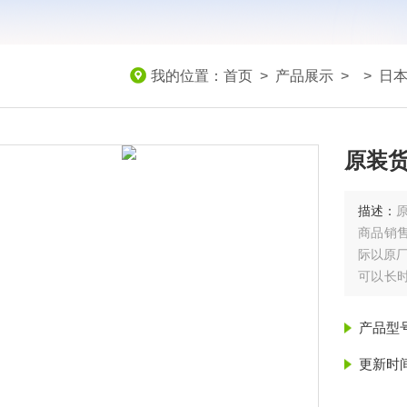
我的位置：
首页
>
产品展示
> >
日本
原装货
描述：
原
商品销
际以原
可以长
们实现
并将转
产品型
也很容
更新时