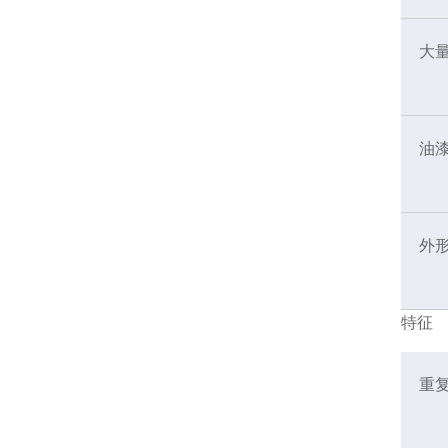
大
油
外
特征
重