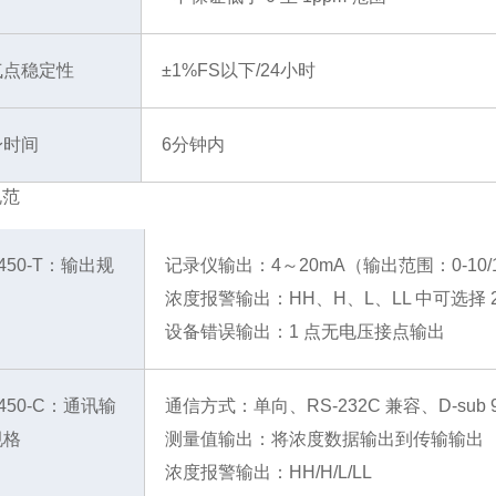
气点稳定性
±1%FS以下/24小时
身时间
6分钟内
规范
-450-T：输出规
记录仪输出：4～20mA（输出范围：0-10/100
浓度报警输出：HH、H、L、LL 中可选择 2
设备错误输出：1 点无电压接点输出
-450-C：通讯输
通信方式：单向、RS-232C 兼容、D-sub
规格
测量值输出：将浓度数据输出到传输输出
浓度报警输出：HH/H/L/LL