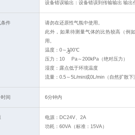
设备错误输出：设备错误到传输输出 输出
气条件
请勿在还原性气氛中使用。
此外，如果待测量气体的比热较高（例如 
用。
温度：0～100℃
-3
压力：10
Pa～200kPa（绝对压力）
湿度：露点低于环境温度
流量：0.5～5L/min或0L/min（自然扩散
身时间
6分钟内
源
电源：DC24V、2A
功耗：60VA（标准：15VA）