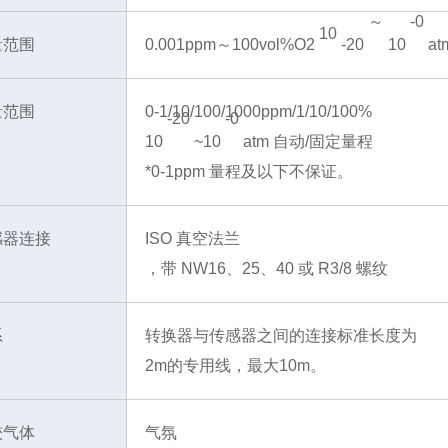
～
-0
10
量范围
0.001ppm～100vol%O2
-20
10
at
量范围
0-1/10/100/1000ppm/1/10/100%
-20
-0
10
~10
atm 自动/固定量程
*0-1ppm 量程及以下不保证。
感器连接
ISO 真空法兰
，带 NW16、25、40 或 R3/8 螺纹
系
转换器与传感器之间的连接标准长度为
2m的专用线，最大10m。
较气体
气氛