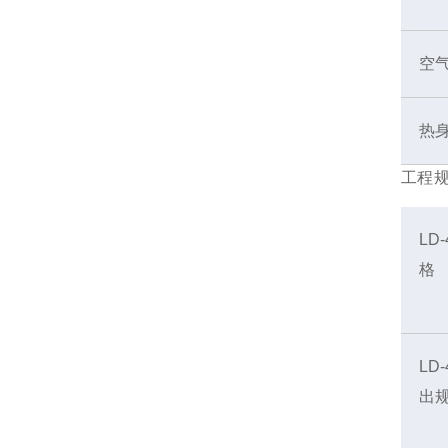
空
热
工程
LD
格
LD
出