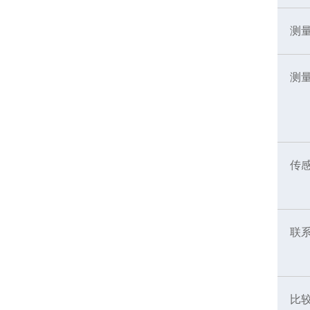
测
测
传
联
比