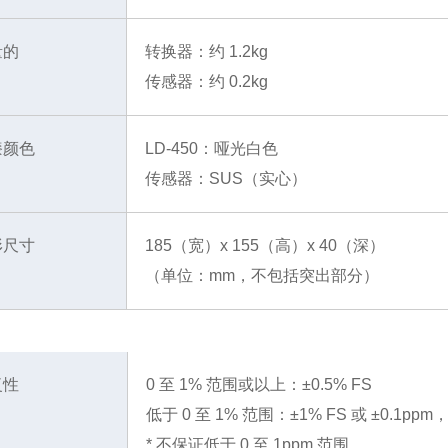
量的
转换器：约 1.2kg
传感器：约 0.2kg
漆颜色
LD-450：哑光白色
传感器：SUS（实心）
形尺寸
185（宽）x 155（高）x 40（深）
（单位：mm，不包括突出部分）
复性
0 至 1% 范围或以上：±0.5% FS
低于 0 至 1% 范围：±1% FS 或 ±0.1p
* 不保证低于 0 至 1ppm 范围