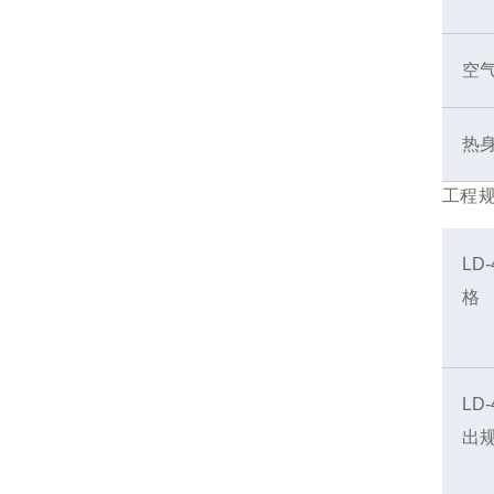
空
热
工程
LD
格
LD
出