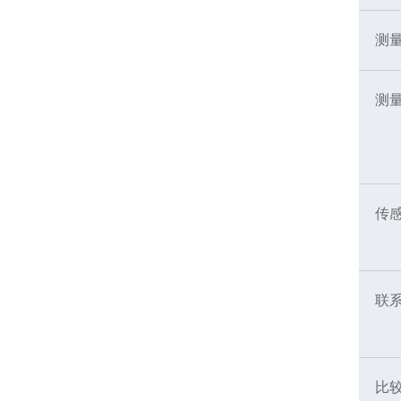
测
测
传
联
比