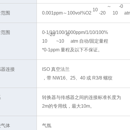
～
-0
10
量范围
0.001ppm～100vol%O2
-20
10
at
量范围
0-1/10/100/1000ppm/1/10/100%
-20
-0
10
~10
atm 自动/固定量程
*0-1ppm 量程及以下不保证。
感器连接
ISO 真空法兰
，带 NW16、25、40 或 R3/8 螺纹
系
转换器与传感器之间的连接标准长度为
2m的专用线，最大10m。
较气体
气氛