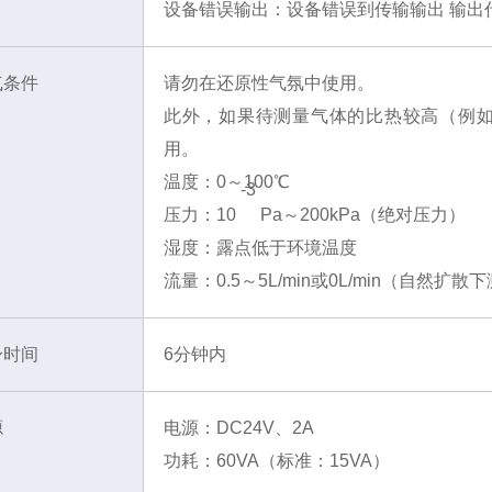
设备错误输出：设备错误到传输输出 输出
气条件
请勿在还原性气氛中使用。
此外，如果待测量气体的比热较高（例如 
用。
温度：0～100℃
-3
压力：10
Pa～200kPa（绝对压力）
湿度：露点低于环境温度
流量：0.5～5L/min或0L/min（自然扩散
身时间
6分钟内
源
电源：DC24V、2A
功耗：60VA（标准：15VA）