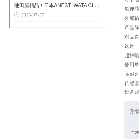
池田屋精品！日本ANEST IWATA CLBS55E-30增压压缩机
氧传
2026-07-27
外部
产品阵
对应
这是
超快
使用
高耐
传感
设备
形
显