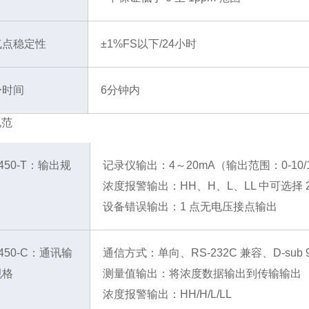
气点稳定性
±1%FS以下/24小时
身时间
6分钟内
规范
-450-T：输出规
记录仪输出：4～20mA（输出范围：0-10/100
浓度报警输出：HH、H、L、LL 中可选择 2
设备错误输出：1 点无电压接点输出
-450-C：通讯输
通信方式：单向、RS-232C 兼容、D-sub
规格
测量值输出：将浓度数据输出到传输输出
浓度报警输出：HH/H/L/LL