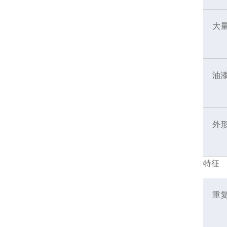
大
油
外
特征
重