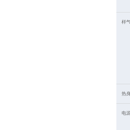
样
热
电