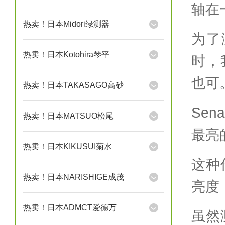
轴在
热卖！日本Midori绿测器
为了
热卖！日本Kotohira琴平
时，
也可
热卖！日本TAKASAGO高砂
Se
热卖！日本MATSUO松尾
最亮
热卖！日本KIKUSUI菊水
这种
热卖！日本NARISHIGE成茂
亮度
热卖！日本ADMCT爱德万
虽然