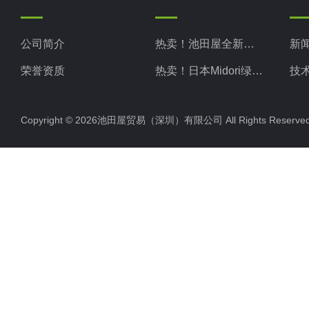
公司简介
热卖！池田屋全新现货
新
荣誉资质
热卖！日本Midori绿安全
技
热卖！日本Midori绿测器
Copyright © 2026池田屋贸易（深圳）有限公司 All Rights Rese
热卖！日本Kotohira琴平
热卖！日本TAKASAGO高砂
热卖！日本MATSUO松尾
热卖！日本KIKUSUI菊水
热卖！日本NARISHIGE成茂
热卖！日本ADMCT爱德万
热卖！日本SERIC索莱克