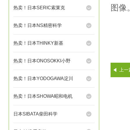
图像
热卖！日本SERIC索莱克
热卖！日本NS精密科学
热卖！日本THINKY新基
热卖！日本ONOSOKKI小野
上一
热卖！日本YODOGAWA淀川
热卖！日本SHOWA昭和电机
日本SIBATA柴田科学