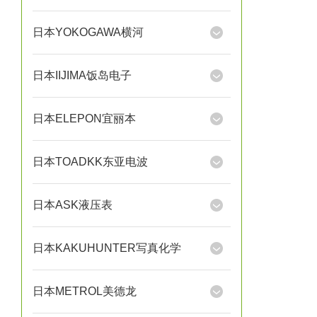
日本YOKOGAWA横河
日本IIJIMA饭岛电子
日本ELEPON宜丽本
日本TOADKK东亚电波
日本ASK液压表
日本KAKUHUNTER写真化学
日本METROL美德龙