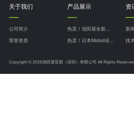
关于我们
产品展示
资
公司简介
热卖！池田屋全新现货
新
荣誉资质
热卖！日本Midori绿安全
技
热卖！日本Midori绿测器
Copyright © 2026池田屋贸易（深圳）有限公司 All Rights Rese
热卖！日本Kotohira琴平
热卖！日本TAKASAGO高砂
热卖！日本MATSUO松尾
热卖！日本KIKUSUI菊水
热卖！日本NARISHIGE成茂
热卖！日本ADMCT爱德万
热卖！日本SERIC索莱克