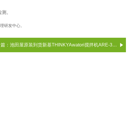
检测。
处理研发中心。
一篇：
池田屋原装到货新基THINKYAwatori搅拌机ARE-312