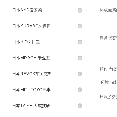
日本AND爱安德
热成像系
日本KURABO久保田
‌设备状态
日本HIOKI日置
日本MIYACHI米亚基
通过持续
日本REVOX莱宝克斯
‌环境与能
日本MITUTOYO三丰
‌环境参数
日本TAISEI大成技研