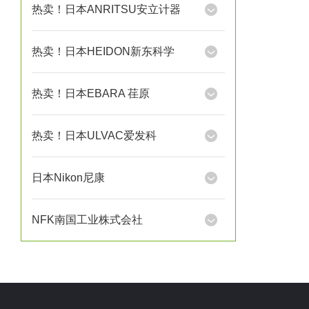
热卖！日本ANRITSU安立计器
热卖！日本HEIDON新东科学
热卖！日本EBARA 荏原
热卖！日本ULVAC爱发科
日本Nikon尼康
NFK南国工业株式会社