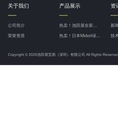
关于我们
产品展示
资
公司简介
热卖！池田屋全新现货
新
荣誉资质
热卖！日本Midori绿安全
技
热卖！日本Midori绿测器
Copyright © 2026池田屋贸易（深圳）有限公司 All Rights Rese
热卖！日本Kotohira琴平
热卖！日本TAKASAGO高砂
热卖！日本MATSUO松尾
热卖！日本KIKUSUI菊水
热卖！日本NARISHIGE成茂
热卖！日本ADMCT爱德万
热卖！日本SERIC索莱克