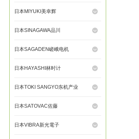
日本MIYUKI美幸辉
日本SINAGAWA品川
日本SAGADEN嵯峨电机
日本HAYASHI林时计
日本TOKI SANGYO东机产业
日本SATOVAC佐藤
日本VIBRA新光電子