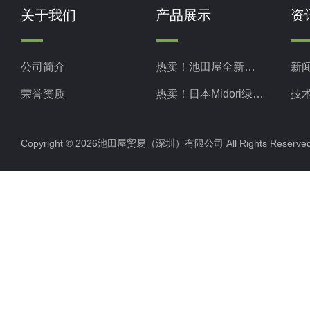
关于我们
产品展示
资
公司简介
热卖！池田屋全新现货
新
荣誉资质
热卖！日本Midori绿安全
技
热卖！日本Midori绿测器
Copyright © 2026池田屋贸易（深圳）有限公司 All Rights Rese
热卖！日本Kotohira琴平
热卖！日本TAKASAGO高砂
热卖！日本MATSUO松尾
热卖！日本KIKUSUI菊水
热卖！日本NARISHIGE成茂
热卖！日本ADMCT爱德万
热卖！日本SERIC索莱克