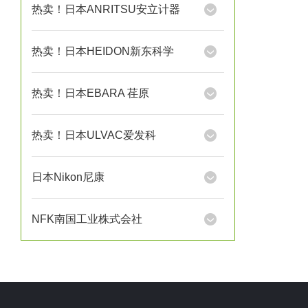
热卖！日本ANRITSU安立计器
热卖！日本HEIDON新东科学
热卖！日本EBARA 荏原
热卖！日本ULVAC爱发科
日本Nikon尼康
NFK南国工业株式会社