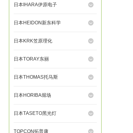
日本IHARA伊原电子
日本HEIDON新东科学
日本KRK笠原理化
日本TORAY东丽
日本THOMAS托马斯
日本HORIBA堀场
日本TASETO黑光灯
TOPCON拓普康