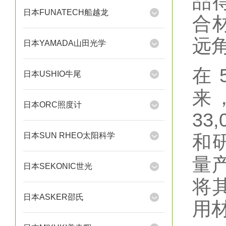
品
日本FUNATECH船越龙
合
远
日本YAMADA山田光学
在 
日本USHIO牛尾
来
日本ORC照度计
3
日本SUN RHEO太阳科学
和
量
日本SEKONIC世光
将
日本ASKER邵氏
用材