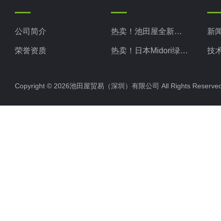
公司简介
热卖！池田屋全新现货
新
荣誉资质
热卖！日本Midori绿安全
技
热卖！日本Midori绿测器
Copyright © 2026池田屋贸易（深圳）有限公司 All Rights Rese
热卖！日本Kotohira琴平
热卖！日本TAKASAGO高砂
热卖！日本MATSUO松尾
热卖！日本KIKUSUI菊水
热卖！日本NARISHIGE成茂
热卖！日本ADMCT爱德万
热卖！日本SERIC索莱克