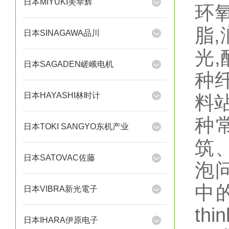
日本MIYUKI美幸辉
环氧
脂,
日本SINAGAWA品川
光,
日本SAGADEN嵯峨电机
种纤
日本HAYASHI林时计
料站
种
日本TOKI SANGYO东机产业
筑
日本SATOVAC佐藤
泡
中
日本VIBRA新光電子
th
日本IHARA伊原电子