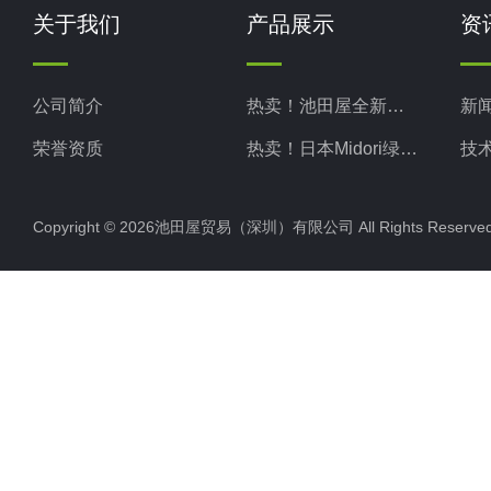
关于我们
产品展示
资
公司简介
热卖！池田屋全新现货
新
荣誉资质
热卖！日本Midori绿安全
技
热卖！日本Midori绿测器
Copyright © 2026池田屋贸易（深圳）有限公司 All Rights Rese
热卖！日本Kotohira琴平
热卖！日本TAKASAGO高砂
热卖！日本MATSUO松尾
热卖！日本KIKUSUI菊水
热卖！日本NARISHIGE成茂
热卖！日本ADMCT爱德万
热卖！日本SERIC索莱克