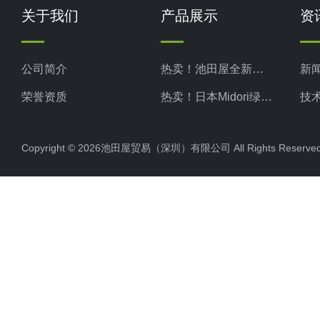
关于我们
产品展示
资
公司简介
热卖！池田屋全新现货
新
荣誉资质
热卖！日本Midori绿安全
技
热卖！日本Midori绿测器
Copyright © 2026池田屋贸易（深圳）有限公司 All Rights Rese
热卖！日本Kotohira琴平
热卖！日本TAKASAGO高砂
热卖！日本MATSUO松尾
热卖！日本KIKUSUI菊水
热卖！日本NARISHIGE成茂
热卖！日本ADMCT爱德万
热卖！日本SERIC索莱克