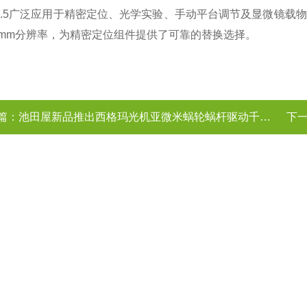
1-6.5广泛应用于精密定位、光学实验、手动平台调节及显微镜载物
01mm分辨率，为精密定位组件提供了可靠的替换选择。
篇：
池田屋新品推出西格玛光机亚微米蜗轮蜗杆驱动千分尺头 WGP-13R
下