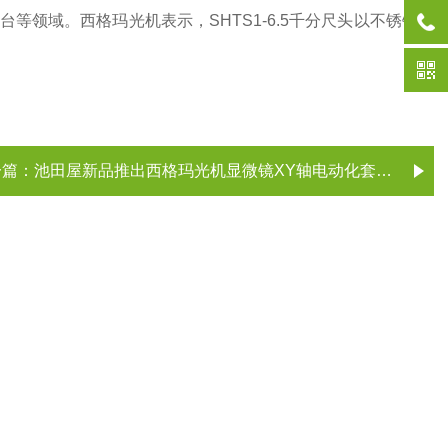
台等领域。西格玛光机表示，SHTS1-6.5千分尺头以不锈钢材
一篇：
池田屋新品推出西格玛光机显微镜XY轴电动化套件 TSD40-ACT2D-702H