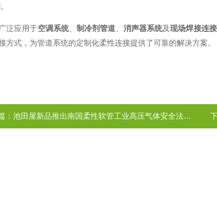
0]。
00广泛应用于
空调系统
、
制冷剂管道
、
消声器系统
及
现场焊接连接
接方式，为管道系统的定制化柔性连接提供了可靠的解决方案。
篇：
池田屋新品推出南国柔性软管工业高压气体安全法适用柔性软管 NK-HPG