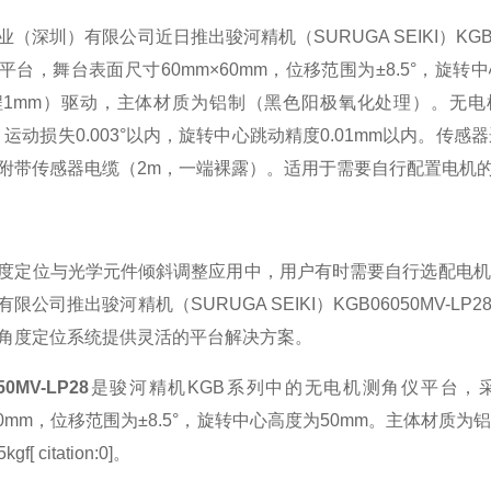
业（深圳）有限公司近日推出骏河精机（SURUGA SEIKI）KG
平台，舞台表面尺寸60mm×60mm，位移范围为±8.5°，旋转
程1mm）驱动，主体材质为铝制（黑色阳极氧化处理）。无电机规
01°，运动损失0.003°以内，旋转中心跳动精度0.01mm以内
附带传感器电缆（2m，一端裸露）。适用于需要自行配置电机
度定位与光学元件倾斜调整应用中，用户有时需要自行选配电机
有限公司推出骏河精机（SURUGA SEIKI）KGB06050M
角度定位系统提供灵活的平台解决方案。
50MV-LP28
是骏河精机KGB系列中的无电机测角仪平台，
×60mm，位移范围为±8.5°，旋转中心高度为50mm。主体
f[ citation:0]。