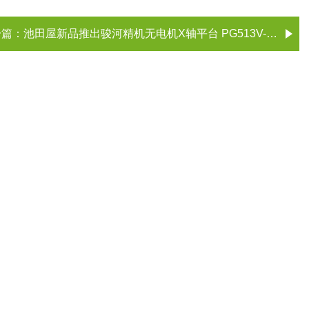
一篇：
池田屋新品推出骏河精机无电机X轴平台 PG513V-LA-P28