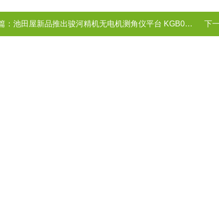
篇：
池田屋新品推出骏河精机无电机测角仪平台 KGB07070AMV-LP28
下