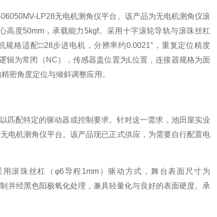
B06050MV-LP28无电机测角仪平台。该产品为无电机测角仪滚
中心高度50mm，承载能力5kgf。采用十字滚轮导轨与滚珠丝杠
格适配□28步进电机，分辨率约0.0021°，重复定位精度
。传感器逻辑为常闭（NC），传感器盖位置为L位置，连接器规格为面
的精密角度定位与倾斜调整应用。
以匹配特定的驱动器或控制要求。针对这一需求，池田屋实业
V-LP28无电机测角仪平台。该产品现已正式供应，为需要自行配置电
采用滚珠丝杠（φ6导程1mm）驱动方式，舞台表面尺寸为
材质为铝制并经黑色阳极氧化处理，兼具轻量化与良好的表面硬度。承