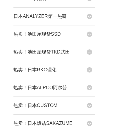
日本ANALYZER第一热研
热卖！池田屋现货SSD
热卖！池田屋现货TKD武田
热卖！日本RKC理化
热卖！日本ALPCO阿尔普
热卖！日本CUSTOM
热卖！日本坂诘SAKAZUME