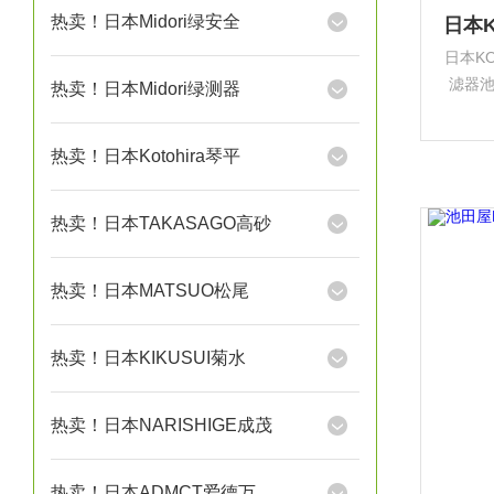
热卖！日本Midori绿安全
日本K
滤器
热卖！日本Midori绿测器
供专
广泛
热卖！日本Kotohira琴平
为严苛
热卖！日本TAKASAGO高砂
热卖！日本MATSUO松尾
热卖！日本KIKUSUI菊水
热卖！日本NARISHIGE成茂
热卖！日本ADMCT爱德万