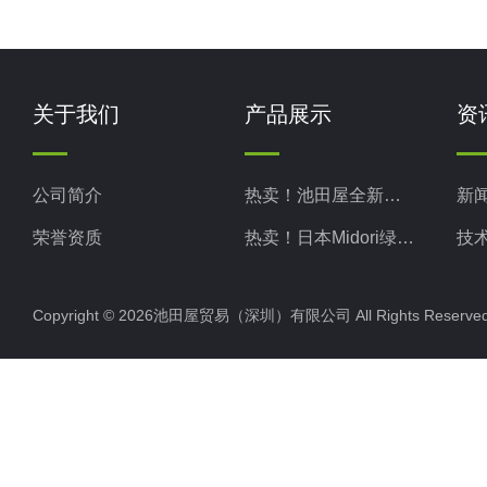
关于我们
产品展示
资
公司简介
热卖！池田屋全新现货
新
荣誉资质
热卖！日本Midori绿安全
技
热卖！日本Midori绿测器
Copyright © 2026池田屋贸易（深圳）有限公司 All Rights Rese
热卖！日本Kotohira琴平
热卖！日本TAKASAGO高砂
热卖！日本MATSUO松尾
热卖！日本KIKUSUI菊水