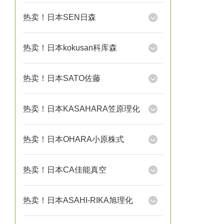
热卖！日本SEN日森
热卖！日本kokusan科库森
热卖！日本SATO佐藤
热卖！日本KASAHARA笠原理化
热卖！日本OHARA小原株式
热卖！日本CA佳能真空
热卖！日本ASAHI-RIKA旭理化