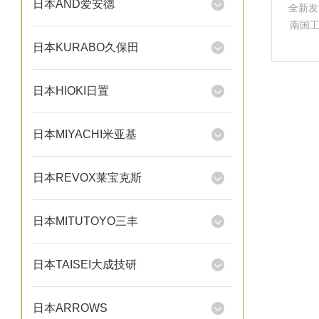
日本AND爱安德
全新发
南国
真空
日本KURABO久保田
性软管
横向
日本HIOKI日置
日本MIYACHI米亚基
日本REVOX莱宝克斯
日本MITUTOYO三丰
日本TAISEI大成技研
日本ARROWS