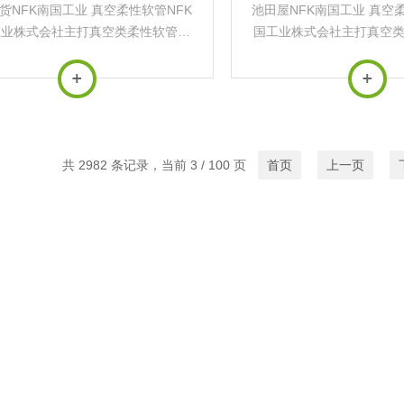
货NFK南国工业 真空柔性软管NFK
池田屋NFK南国工业 真空
工业株式会社主打真空类柔性软管及
国工业株式会社主打真空
管配件真空柔性软管系列真空法兰柔
空管配件真空柔性软管系
用途‌：用于真空管路的误差调整、
软管用途‌：用于真空管路
位移吸收、振动缓解以及角度偏转补
向位移吸收、振动缓解以
偿，无法吸收...
偿，无法吸收扭.
共 2982 条记录，当前 3 / 100 页
首页
上一页