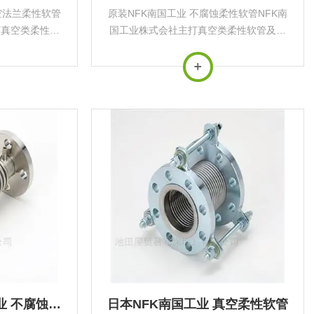
空法兰柔性软管
原装NFK南国工业 不腐蚀柔性软管NFK南
打真空类柔性软
国工业株式会社主打真空类柔性软管及真
软管系列真空法
空管配件真空柔性软管系列真空法兰柔性
空管路的误差调
软管用途‌：用于真空管路的误差调整、横
缓解以及角度偏
向位移吸收、振动缓解以及角度偏转补
.
偿，无法吸收扭...
供应日本NFK南国工业 不腐蚀柔性软管
日本NFK南国工业 真空柔性软管