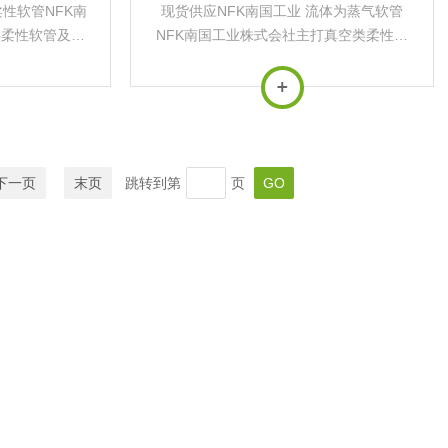
柔性软管NFK南
现货供应NFK南国工业 流体为蒸气软管
类柔性软管及真
NFK南国工业株式会社主打真空类柔性软
列真空法兰柔性
管及真空管配件真空柔性软管系列真空法
的误差调整、横
兰柔性软管用途‌：用于真空管路的误差调
及角度偏转补
整、横向位移吸收、振动缓解以及角度偏
..
转补偿，无法...
下一页
末页
跳转到第
页