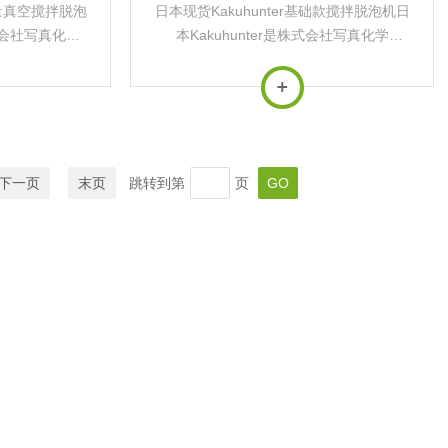
容量真空搅拌脱泡
日本现货Kakuhunter基础款搅拌脱泡机日
株式会社写真化学
本Kakuhunter是株式会社写真化学
旗下的专业工业设备
（Shashin Kagaku）旗下的专业工业设备
高性能搅拌脱泡
品牌，专注于研发和生产高性能搅拌脱泡
技术...
机等精密仪器。其核心技术为的...
下一页
末页
跳转到第
页