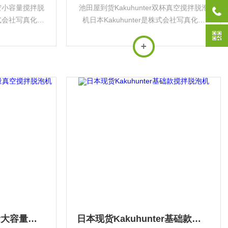
真空小容量搅拌脱
池田屋到货Kakuhunter双杯真空搅拌脱泡
株式会社写真化学
机日本Kakuhunter是株式会社写真化学
旗下的专业工业设备
（Shashin Kagaku）旗下的专业工业设备
高性能搅拌脱泡
品牌，专注于研发和生产高性能搅拌脱泡
技...
机等精密仪器。其核心技术...
日本原装Kakuhunter大容量真空搅拌脱泡机
日本现货Kakuhunter基础款搅拌脱泡机