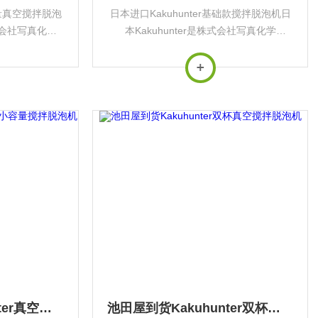
容量真空搅拌脱泡
日本进口Kakuhunter基础款搅拌脱泡机日
株式会社写真化学
本Kakuhunter是株式会社写真化学
旗下的专业工业设备
（Shashin Kagaku）旗下的专业工业设备
高性能搅拌脱泡
品牌，专注于研发和生产高性能搅拌脱泡
技术...
机等精密仪器。其核心技术为的...
池田屋原装Kakuhunter真空小容量搅拌脱泡机
池田屋到货Kakuhunter双杯真空搅拌脱泡机