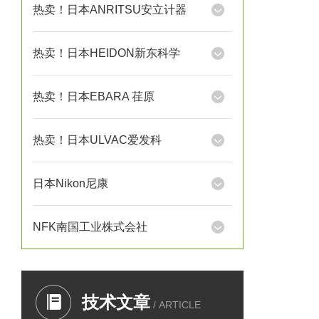
热卖！日本ANRITSU安立计器
热卖！日本HEIDON新东科学
热卖！日本EBARA 荏原
热卖！日本ULVAC爱发科
日本Nikon尼康
NFK南国工业株式会社
技术文章
/ ARTICLE