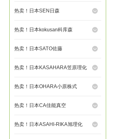
热卖！日本SEN日森
热卖！日本kokusan科库森
热卖！日本SATO佐藤
热卖！日本KASAHARA笠原理化
热卖！日本OHARA小原株式
热卖！日本CA佳能真空
热卖！日本ASAHI-RIKA旭理化