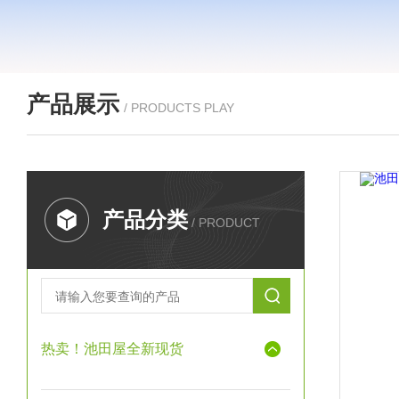
产品展示
/ PRODUCTS PLAY
产品分类
/ PRODUCT
热卖！池田屋全新现货