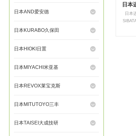
日本AND爱安德
日本进
SIB
科学
日本KURABO久保田
日本HIOKI日置
日本MIYACHI米亚基
日本REVOX莱宝克斯
日本MITUTOYO三丰
日本TAISEI大成技研