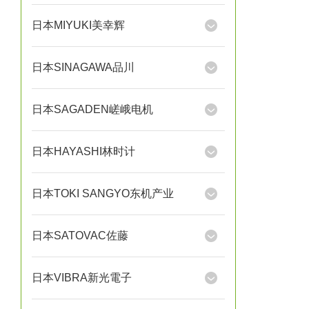
日本MIYUKI美幸辉
日本SINAGAWA品川
日本SAGADEN嵯峨电机
日本HAYASHI林时计
日本TOKI SANGYO东机产业
日本SATOVAC佐藤
日本VIBRA新光電子