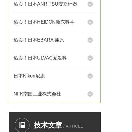
热卖！日本ANRITSU安立计器
热卖！日本HEIDON新东科学
热卖！日本EBARA 荏原
热卖！日本ULVAC爱发科
日本Nikon尼康
NFK南国工业株式会社
技术文章
/ ARTICLE