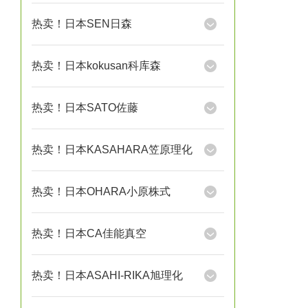
热卖！日本SEN日森
热卖！日本kokusan科库森
热卖！日本SATO佐藤
热卖！日本KASAHARA笠原理化
热卖！日本OHARA小原株式
热卖！日本CA佳能真空
热卖！日本ASAHI-RIKA旭理化