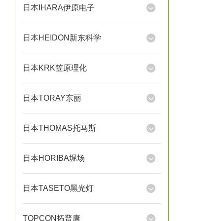
日本IHARA伊原电子
日本HEIDON新东科学
日本KRK笠原理化
日本TORAY东丽
日本THOMAS托马斯
日本HORIBA堀场
日本TASETO黑光灯
TOPCON拓普康