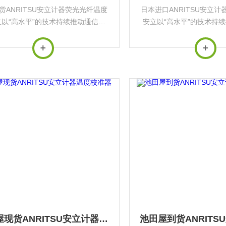
货ANRITSU安立计器荧光光纤温度
日本进口ANRITSU安立
以“高水平”的技术持续推动通信与
安立以“高水平”的技术持
业发展，其产品广泛应用于*基础设
量行业发展，其产品广泛应
施与前沿科技领域‌。
与前沿科技领域
池田屋现货ANRITSU安立计器温度校准器