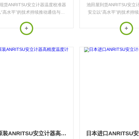
现货ANRITSU安立计器温度校准器
池田屋到货ANRITSU安
“高水平”的技术持续推动通信与测
安立以“高水平”的技术持
发展，其产品广泛应用于*基础设施
量行业发展，其产品广泛应
与前沿科技领域‌。
与前沿科技领域
日本原装ANRITSU安立计器高精度温度计