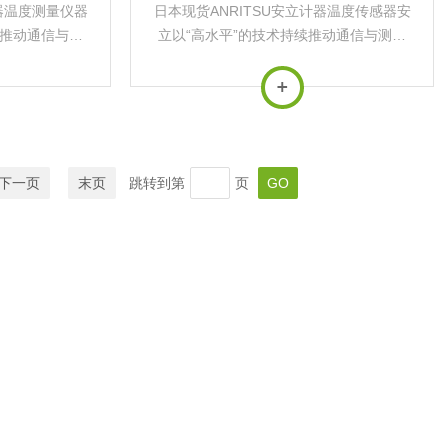
计器温度测量仪器
日本现货ANRITSU安立计器温度传感器安
续推动通信与测
立以“高水平”的技术持续推动通信与测量
用于*基础设施
行业发展，其产品广泛应用于*基础设施与
‌。
前沿科技领域‌。
下一页
末页
跳转到第
页