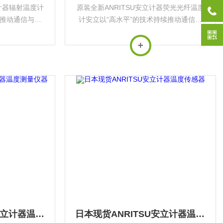
立计器辐射温度计
原装全新ANRITSU安立计器荧光光纤温度
续推动通信与测
计安立以“高水平”的技术持续推动通信与
用于*基础设施
测量行业发展，其产品广泛应用于*基础设
‌。
施与前沿科技领域‌。
日本进口ANRITSU安立计器温度测量仪器
日本现货ANRITSU安立计器温度传感器