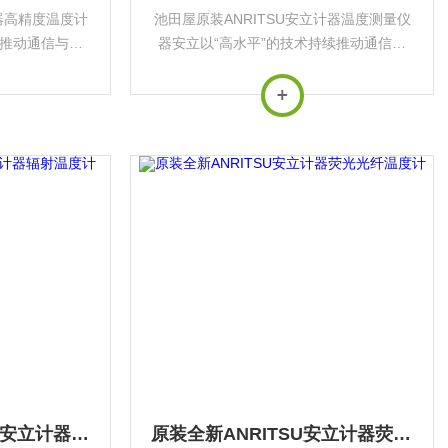
计器高精度温度计
池田屋原装ANRITSU安立计器温度测量仪
续推动通信与测
器安立以“高水平”的技术持续推动通信与
用于*基础设施
测量行业发展，其产品广泛应用于*基础设
‌。
施与前沿科技领域‌。
池田屋到货ANRITSU安立计器辐射温度计
原装全新ANRITSU安立计器荧光光纤温度计