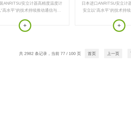
装ANRITSU安立计器高精度温度计
日本进口ANRITSU安立
“高水平”的技术持续推动通信与测
安立以“高水平”的技术持
发展，其产品广泛应用于*基础设施
量行业发展，其产品广泛应
与前沿科技领域‌。
与前沿科技领域
共 2982 条记录，当前 77 / 100 页
首页
上一页