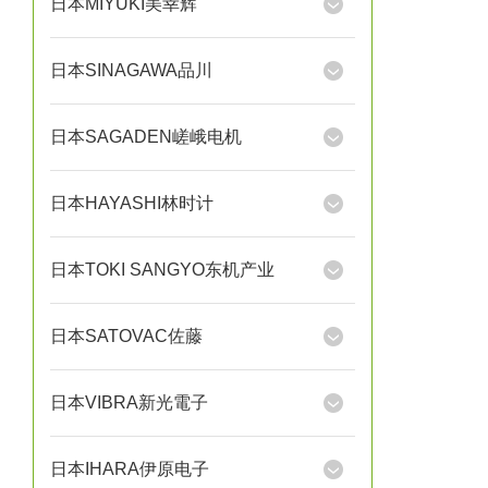
日本MIYUKI美幸辉
日本SINAGAWA品川
日本SAGADEN嵯峨电机
日本HAYASHI林时计
日本TOKI SANGYO东机产业
日本SATOVAC佐藤
日本VIBRA新光電子
日本IHARA伊原电子