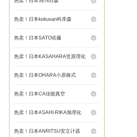
热卖！日本SEN日森
热卖！日本kokusan科库森
热卖！日本SATO佐藤
热卖！日本KASAHARA笠原理化
热卖！日本OHARA小原株式
热卖！日本CA佳能真空
热卖！日本ASAHI-RIKA旭理化
热卖！日本ANRITSU安立计器