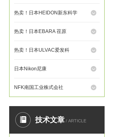
热卖！日本HEIDON新东科学
热卖！日本EBARA 荏原
热卖！日本ULVAC爱发科
日本Nikon尼康
NFK南国工业株式会社
技术文章
/ ARTICLE