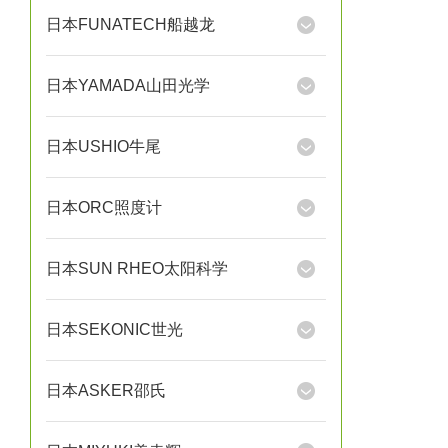
日本FUNATECH船越龙
日本YAMADA山田光学
日本USHIO牛尾
日本ORC照度计
日本SUN RHEO太阳科学
日本SEKONIC世光
日本ASKER邵氏