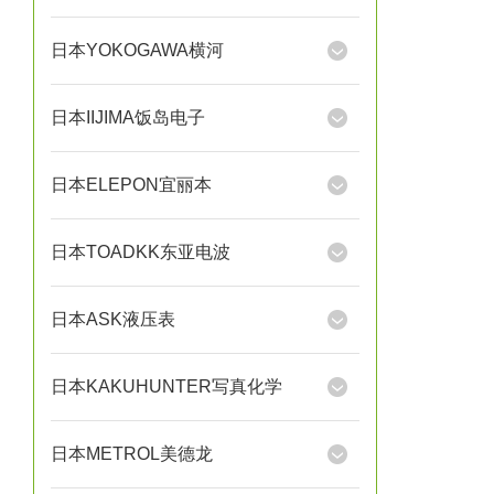
日本YOKOGAWA横河
日本IIJIMA饭岛电子
日本ELEPON宜丽本
日本TOADKK东亚电波
日本ASK液压表
日本KAKUHUNTER写真化学
日本METROL美德龙