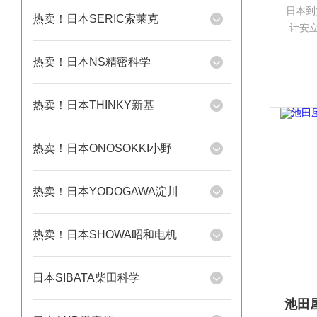
日本到
热卖！日本SERIC索莱克
计安立
测量行
热卖！日本NS精密科学
热卖！日本THINKY新基
热卖！日本ONOSOKKI小野
热卖！日本YODOGAWA淀川
热卖！日本SHOWA昭和电机
日本SIBATA柴田科学