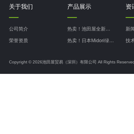
关于我们
产品展示
资
公司简介
热卖！池田屋全新现货
新
荣誉资质
热卖！日本Midori绿安全
技
热卖！日本Midori绿测器
Copyright © 2026池田屋贸易（深圳）有限公司 All Rights Rese
热卖！日本Kotohira琴平
热卖！日本TAKASAGO高砂
热卖！日本MATSUO松尾
热卖！日本KIKUSUI菊水
热卖！日本NARISHIGE成茂
热卖！日本ADMCT爱德万
热卖！日本SERIC索莱克