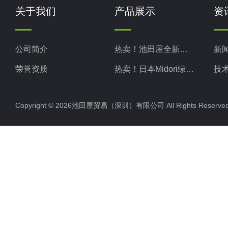
关于我们
产品展示
资
公司简介
热卖！池田屋全新现货
新
荣誉资质
热卖！日本Midori绿安全
技
热卖！日本Midori绿测器
Copyright © 2026池田屋贸易（深圳）有限公司 All Rights Rese
热卖！日本Kotohira琴平
热卖！日本TAKASAGO高砂
热卖！日本MATSUO松尾
热卖！日本KIKUSUI菊水
热卖！日本NARISHIGE成茂
热卖！日本ADMCT爱德万
热卖！日本SERIC索莱克